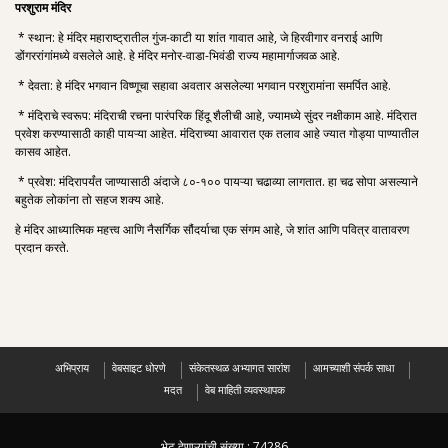
परशुराम मंदिर
* स्थान: हे मंदिर महाराष्ट्रातील गुंज-काटी या शांत गावात आहे, जे हिरवीगार वनराई आणि
डोंगररांगांमध्ये वसलेले आहे. हे मंदिर मनोर-वाडा-भिवंडी राज्य महामार्गाजवळ आहे.
* देवता: हे मंदिर भगवान विष्णूचा सहावा अवतार असलेल्या भगवान परशुरामांना समर्पित आहे.
* मंदिराचे स्वरूप: मंदिराची रचना पारंपरिक हिंदू शैलीची आहे, ज्यामध्ये सुंदर नक्षीकाम आहे. मंदिरात
प्रवेश करण्यासाठी काही पायऱ्या आहेत. मंदिराच्या आवारात एक तलाव आहे ज्यात गोड्या पाण्यातील
कासव आहेत.
* प्रवेश: मंदिरापर्यंत जाण्यासाठी अंदाजे ८०-१०० पायऱ्या चढाव्या लागतात. हा चढ सोपा असल्याने
बहुतेक लोकांना तो सहज शक्य आहे.
हे मंदिर आध्यात्मिक महत्त्व आणि नैसर्गिक सौंदर्याचा एक संगम आहे, जे शांत आणि पवित्र वातावरण
प्रदान करते.
अभिप्राय
वेबसाइट धोरणे
संकेतस्थळ अभ्यागत सारांश
आमच्याशी संपर्क साधा
मदत
वेब माहिती व्यवस्थापक
भेट देणाऱ्यांची संख्या :
74286