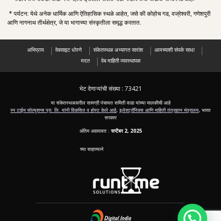
* पर्यटन: येथे अनेक धार्मिक आणि ऐतिहासिक स्थळे आहेत, जसे की कोहोच गड, वज्रेश्वरी, गणेशपुरी
आणि नागनाथ तीर्थक्षेत्र, जे या भागाच्या संस्कृतीला समृद्ध करतात.
अभिप्राय
वेबसाइट धोरणे
संकेतस्थळ अभ्यागत सारांश
आमच्याशी संपर्क साधा
मदत
वेब माहिती व्यवस्थापक
भेट देणाऱ्यांची संख्या :
73421
या संकेतस्थळावरील सामग्री पंचायत समिती वाडा यांच्या मालकीची आहे
रन टाईम सोल्यूशन्स प्रा. लि. यांनी विकसित व होस्ट केले आहे
,
इलेक्ट्रॉनिक्स आणि माहिती तंत्रज्ञान मंत्रालय
, भारत
सरकार
अंतिम अद्ययावत :
सप्टेंबर 2, 2025
च्या साहाय्याने