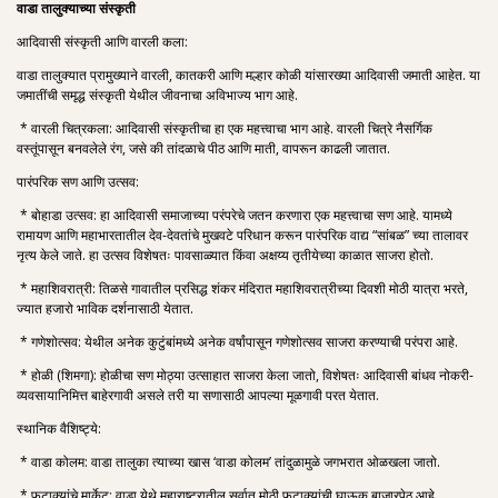
वाडा तालुक्याच्या संस्कृती
आदिवासी संस्कृती आणि वारली कला:
वाडा तालुक्यात प्रामुख्याने वारली, कातकरी आणि मल्हार कोळी यांसारख्या आदिवासी जमाती आहेत. या
जमातींची समृद्ध संस्कृती येथील जीवनाचा अविभाज्य भाग आहे.
* वारली चित्रकला: आदिवासी संस्कृतीचा हा एक महत्त्वाचा भाग आहे. वारली चित्रे नैसर्गिक
वस्तूंपासून बनवलेले रंग, जसे की तांदळाचे पीठ आणि माती, वापरून काढली जातात.
पारंपरिक सण आणि उत्सव:
* बोहाडा उत्सव: हा आदिवासी समाजाच्या परंपरेचे जतन करणारा एक महत्त्वाचा सण आहे. यामध्ये
रामायण आणि महाभारतातील देव-देवतांचे मुखवटे परिधान करून पारंपरिक वाद्य “सांबळ” च्या तालावर
नृत्य केले जाते. हा उत्सव विशेषतः पावसाळ्यात किंवा अक्षय्य तृतीयेच्या काळात साजरा होतो.
* महाशिवरात्री: तिळसे गावातील प्रसिद्ध शंकर मंदिरात महाशिवरात्रीच्या दिवशी मोठी यात्रा भरते,
ज्यात हजारो भाविक दर्शनासाठी येतात.
* गणेशोत्सव: येथील अनेक कुटुंबांमध्ये अनेक वर्षांपासून गणेशोत्सव साजरा करण्याची परंपरा आहे.
* होळी (शिमगा): होळीचा सण मोठ्या उत्साहात साजरा केला जातो, विशेषतः आदिवासी बांधव नोकरी-
व्यवसायानिमित्त बाहेरगावी असले तरी या सणासाठी आपल्या मूळगावी परत येतात.
स्थानिक वैशिष्ट्ये:
* वाडा कोलम: वाडा तालुका त्याच्या खास ‘वाडा कोलम’ तांदुळामुळे जगभरात ओळखला जातो.
* फटाक्यांचे मार्केट: वाडा येथे महाराष्ट्रातील सर्वात मोठी फटाक्यांची घाऊक बाजारपेठ आहे.