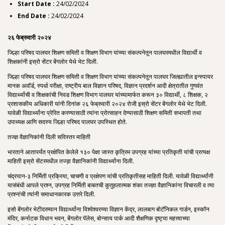
Start Date :
24/02/2024
End Date :
24/02/2024
२६ फेब्रुवारी २०२४
जिल्हा परिषद पालघर शिक्षण समिती व शिक्षण विभाग यांच्या संकल्पनेतून पालघरमधील विद्यार्थी व
शिक्षकांनी इस्रो सेंटर बेंगलोर येथे भेट दिली.
जिल्हा परिषद पालघर शिक्षण समिती व शिक्षण विभाग यांच्या संकल्पनेतून पालघर जिल्ह्यातील इन्स्पायर
मानक अवॉर्ड, स्पर्धा परीक्षा, राष्ट्रीय बाल विज्ञान परिषद, विज्ञान प्रदर्शन आदी क्षेत्रातील गुणवंत
विद्यार्थ्यांची व शिक्षकांची निवड शिक्षण विभाग पालघर यांच्यामार्फत करून ३० विद्यार्थी, ८ शिक्षक, २
प्रशासकीय अधिकारी यांनी दिनांक २६ फेब्रुवारी २०२४ रोजी इस्रो सेंटर बेंगलोर येथे भेट दिली.
यावेळी विद्यार्थ्यांना प्रेरित करण्यासाठी त्यांना प्रोत्साहन देण्यासाठी शिक्षण समिती सभापती तथा
उपाध्यक्ष आणि सदस्य जिल्हा परिषद पालघर उपस्थित होते.
तज्ज्ञ वैज्ञानिकांनी दिली सविस्तर माहिती
भारताने आतापर्यंत प्रक्षेपित केलेले १३० पेक्षा जास्त कृत्रिम उपग्रह यांच्या प्रतिकृती यांची प्रत्यक्ष
माहिती इस्रो सेंटरमधील तज्ड़ा वैज्ञानिकांनी विद्यार्थ्यांना दिली.
चंद्रयान-३ निर्मिती प्रक्रिया, चाचणी व प्रक्षेपण यांची प्रतिकृतीसह माहिती दिली. यावेळी विद्यार्थ्यांनी
यासंबंधी आपले प्रश्न, उपग्रह निर्मिती बाबतची कुतुहलात्मक शंका तज्ज्ञा वैज्ञानिकांना विचारली व त्या
प्रश्नांची त्यांनी समाधानकारक उत्तरे दिली.
इसो बेंगलोर भेटीदरम्यान विद्यार्थ्यांना विश्वेश्वरय्या विज्ञान केंद्र, लालबाग बोटॅनिकल गार्डन, इस्कॉन
मंदिर, कर्नाटक विधान भवन, बेंगलोर पॅलेस, बोन्साय पार्क आदी शैक्षणिक दृष्ट्या महत्त्वाच्या